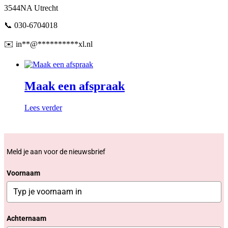
3544NA Utrecht
📞 030-6704018
✉️
in
**
@
**********
xl.nl
Maak een afspraak
Lees verder
Meld je aan voor de nieuwsbrief
Voornaam
Achternaam