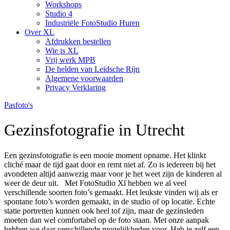
Workshops
Studio 4
Industriële FotoStudio Huren
Over XL
Afdrukken bestellen
Wie is XL
Vrij werk MPB
De helden van Leidsche Rijn
Algemene voorwaarden
Privacy Verklaring
Pasfoto's
Gezinsfotografie in Utrecht
Een gezinsfotografie is een mooie moment opname. Het klinkt
cliché maar de tijd gaat door en remt niet af. Zo is iedereen bij het
avondeten altijd aanwezig maar voor je het weet zijn de kinderen al
weer de deur uit. Met FotoStudio Xl hebben we al veel
verschillende soorten foto’s gemaakt. Het leukste vinden wij als er
spontane foto’s worden gemaakt, in de studio of op locatie. Echte
statie portretten kunnen ook heel tof zijn, maar de gezinsleden
moeten dan wel comfortabel op de foto staan. Met onze aanpak
hebben we daar verschillende mogelijkheden voor. Heb je zelf een