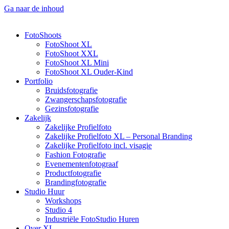
Ga naar de inhoud
FotoShoots
FotoShoot XL
FotoShoot XXL
FotoShoot XL Mini
FotoShoot XL Ouder-Kind
Portfolio
Bruidsfotografie
Zwangerschapsfotografie
Gezinsfotografie
Zakelijk
Zakelijke Profielfoto
Zakelijke Profielfoto XL – Personal Branding
Zakelijke Profielfoto incl. visagie
Fashion Fotografie
Evenementenfotograaf
Productfotografie
Brandingfotografie
Studio Huur
Workshops
Studio 4
Industriële FotoStudio Huren
Over XL